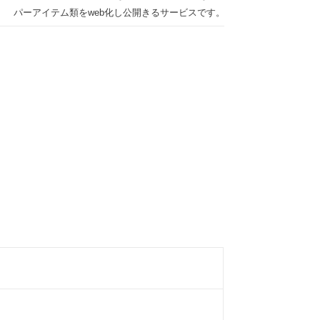
パーアイテム類をweb化し公開きるサービスです。
楽々で