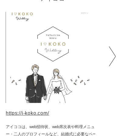
https://i-koko.com/
https:
アイココは、web招待状、web席次表や料理メニュ
もとす
ー・二人のプロフィールなど、結婚式に必要なペー
されま