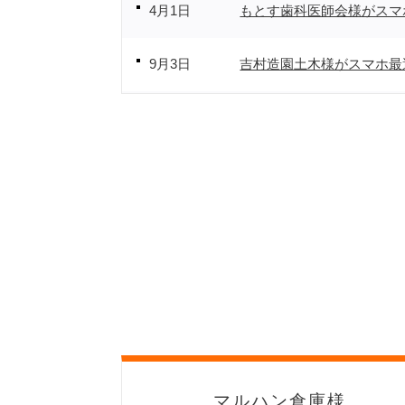
4月1日
もとす歯科医師会様がスマ
9月3日
吉村造園土木様がスマホ最
12月1日
JU岐阜様がスマホ最適化
6月9日
各務原市歯科医師会様がス
4月1日
石田眼科クリニック様がス
5月1日
むつみ幼稚園様がスマホ最
11月1日
わかば農園様がスマホ最適
1月20日
メガネのウカイ様がスマホ
組合様
マルハン倉庫様