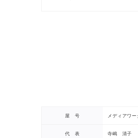
屋 号
メディアワー
代 表
寺嶋 清子